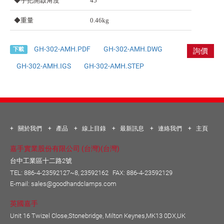
◆手把開啟角度
45°
◆重量
0.46kg
GH-302-AMH.PDF
GH-302-AMH.DWG
下載
詢價
GH-302-AMH.IGS
GH-302-AMH.STEP
關於我們
產品
線上目錄
最新訊息
連絡我們
主頁
嘉手實業股份有限公司 (台灣)(台灣)
台中工業區十二路2號
TEL:
886-4-23592127~8, 23592162
FAX: 886-4-23592129
E-mail:
sales@goodhandclamps.com
英國嘉手
Unit 16 Twizel Close,Stonebridge, Milton Keynes,MK13 0DX,UK