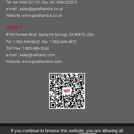
Tel: 44-1908-221151
Fax: 44-1908-225515
e-mail :
sales@goodhanduk.co.uk
Website :
www.goodhanduk.co.uk
美國嘉手
8750 Pioneer Blvd., Santa Fe Springs, CA 90670, USA
Tel: 1-562-949-8625
Fax: 1-562-949-4875
Toll Free: 1-800-989-5244
e-mail :
sales@valtrainc.com
Website :
www.goodhandinc.com
Copyright © 嘉手實業股份有限公司 (台灣)
If you continue to browse this website, you are allowing all
Designed by
GTMC
Taiwan Products
B2BManufactures