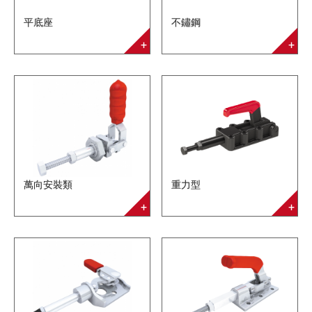
平底座
不鏽鋼
萬向安裝類
重力型