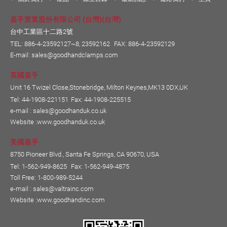
嘉手實業股份有限公司 (台灣)(台灣)
台中工業區十二路2號
TEL:
886-4-23592127~8, 23592162
FAX: 886-4-23592129
E-mail:
sales@goodhandclamps.com
英國嘉手
Unit 16 Twizel Close,Stonebridge, Milton Keynes,MK13 0DX,UK
Tel: 44-1908-221151
Fax: 44-1908-225515
e-mail :
sales@goodhanduk.co.uk
Website :
www.goodhanduk.co.uk
美國嘉手
8750 Pioneer Blvd., Santa Fe Springs, CA 90670, USA
Tel: 1-562-949-8625
Fax: 1-562-949-4875
Toll Free: 1-800-989-5244
e-mail :
sales@valtrainc.com
Website :
www.goodhandinc.com