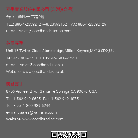
嘉手實業股份有限公司 (台灣)(台灣)
台中工業區十二路2號
TEL:
886-4-23592127~8, 23592162
FAX: 886-4-23592129
E-mail:
sales@goodhandclamps.com
英國嘉手
Unit 16 Twizel Close,Stonebridge, Milton Keynes,MK13 0DX,UK
Tel: 44-1908-221151
Fax: 44-1908-225515
e-mail :
sales@goodhanduk.co.uk
Website :
www.goodhanduk.co.uk
美國嘉手
8750 Pioneer Blvd., Santa Fe Springs, CA 90670, USA
Tel: 1-562-949-8625
Fax: 1-562-949-4875
Toll Free: 1-800-989-5244
e-mail :
sales@valtrainc.com
Website :
www.goodhandinc.com