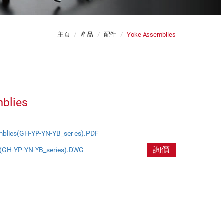
主頁
產品
配件
Yoke Assemblies
blies
blies(GH-YP-YN-YB_series).PDF
詢價
(GH-YP-YN-YB_series).DWG