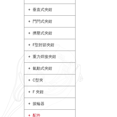
垂直式夾鉗
門閂式夾鉗
擠壓式夾鉗
F型肘節夾鉗
重力焊接夾鉗
氣動式夾鉗
C型夾
F 夾鉗
拔輪器
配件