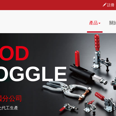
註冊
產品
關
OD
OGGLE
國分公司
化代工生產