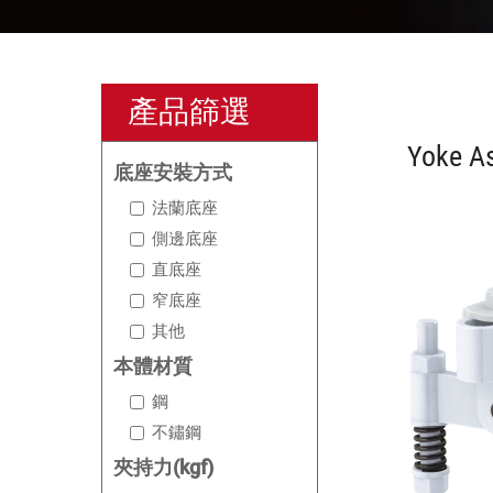
產品篩選
Yoke A
底座安裝方式
法蘭底座
側邊底座
直底座
窄底座
其他
本體材質
鋼
不鏽鋼
夾持力(kgf)