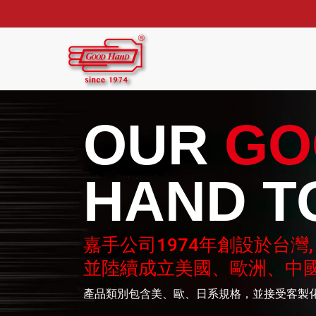
OUR
GO
HAND T
嘉手公司1974年創設於台灣,
並陸續成立美國、歐洲、中
產品類別包含美、歐、日系規格，並接受客製