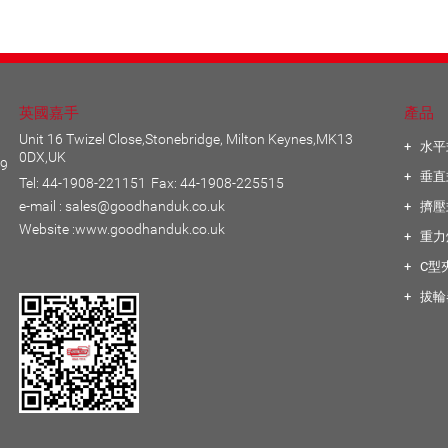
英國嘉手
產品
Unit 16 Twizel Close,Stonebridge, Milton Keynes,MK13
水平
0DX,UK
29
垂直
Tel: 44-1908-221151
Fax: 44-1908-225515
e-mail :
sales@goodhanduk.co.uk
擠壓
Website :
www.goodhanduk.co.uk
重力
C型
拔輪