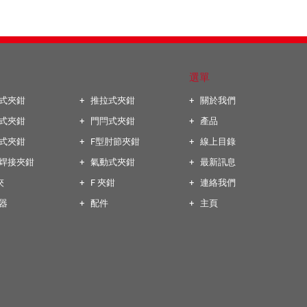
選單
式夾鉗
推拉式夾鉗
關於我們
式夾鉗
門閂式夾鉗
產品
式夾鉗
F型肘節夾鉗
線上目錄
焊接夾鉗
氣動式夾鉗
最新訊息
夾
F 夾鉗
連絡我們
器
配件
主頁