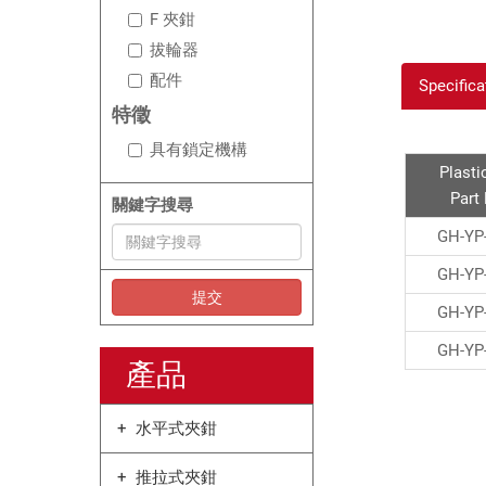
F 夾鉗
拔輪器
配件
Specifica
特徵
具有鎖定機構
Plasti
Part
關鍵字搜尋
GH-YP
GH-YP
提交
GH-YP
GH-YP
產品
水平式夾鉗
推拉式夾鉗