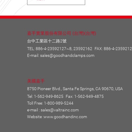
嘉手實業股份有限公司 (台灣)(台灣)
台中工業區十二路2號
TEL:
886-4-23592127~8, 23592162
FAX: 886-4-235921
E-mail:
sales@goodhandclamps.com
美國嘉手
8750 Pioneer Blvd., Santa Fe Springs, CA 90670, USA
Tel: 1-562-949-8625
Fax: 1-562-949-4875
Toll Free: 1-800-989-5244
e-mail :
sales@valtrainc.com
Website :
www.goodhandinc.com