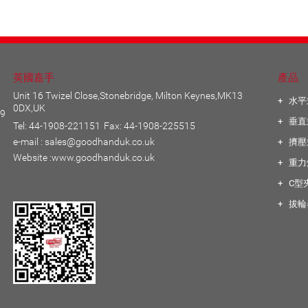
英國嘉手
產品
Unit 16 Twizel Close,Stonebridge, Milton Keynes,MK13
水平
0DX,UK
29
垂直
Tel: 44-1908-221151
Fax: 44-1908-225515
e-mail :
sales@goodhanduk.co.uk
擠壓
Website :
www.goodhanduk.co.uk
重力
C型
拔輪