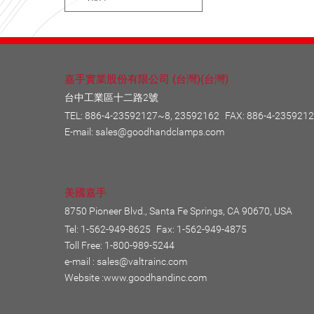
嘉手實業股份有限公司 (台灣)(台灣)
台中工業區十二路2號
TEL:
886-4-23592127~8, 23592162
FAX: 886-4-235921
E-mail:
sales@goodhandclamps.com
美國嘉手
8750 Pioneer Blvd., Santa Fe Springs, CA 90670, USA
Tel: 1-562-949-8625
Fax: 1-562-949-4875
Toll Free: 1-800-989-5244
e-mail :
sales@valtrainc.com
Website :
www.goodhandinc.com