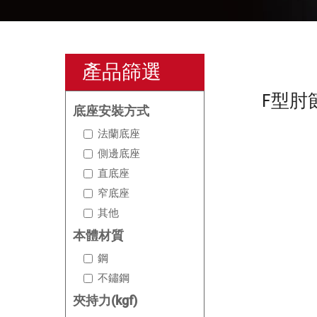
產品篩選
F型肘
底座安裝方式
法蘭底座
側邊底座
直底座
窄底座
其他
本體材質
鋼
不鏽鋼
夾持力(kgf)