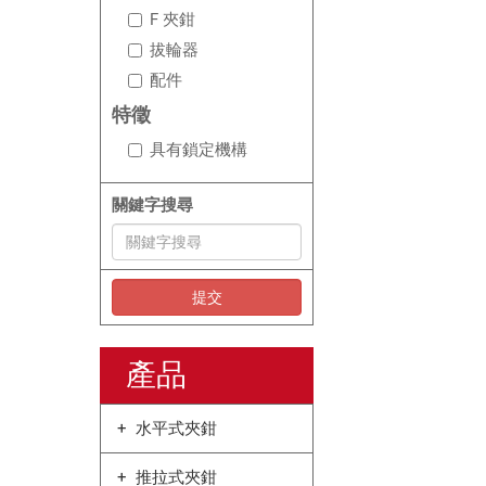
F 夾鉗
拔輪器
配件
特徵
具有鎖定機構
關鍵字搜尋
提交
產品
水平式夾鉗
推拉式夾鉗