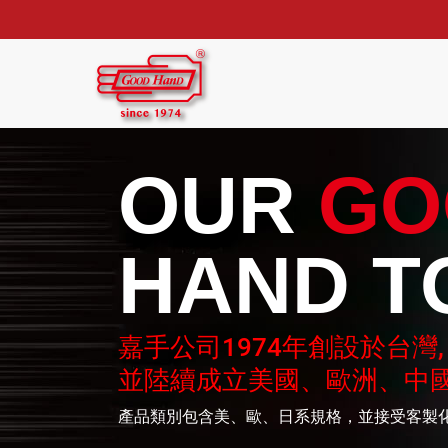
OUR
GO
HAND T
嘉手公司1974年創設於台灣,
並陸續成立美國、歐洲、中
產品類別包含美、歐、日系規格，並接受客製