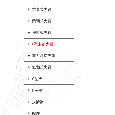
垂直式夾鉗
門閂式夾鉗
擠壓式夾鉗
F型肘節夾鉗
重力焊接夾鉗
氣動式夾鉗
C型夾
F 夾鉗
拔輪器
配件