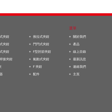
選單
式夾鉗
推拉式夾鉗
關於我們
式夾鉗
門閂式夾鉗
產品
式夾鉗
F型肘節夾鉗
線上目錄
焊接夾鉗
氣動式夾鉗
最新訊息
夾
F 夾鉗
連絡我們
器
配件
主頁