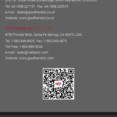
Unit 16 Twizel Close,Stonebridge, Milton Keynes,MK13 0DX,UK
Tel: 44-1908-221151
Fax: 44-1908-225515
e-mail :
sales@goodhanduk.co.uk
Website :
www.goodhanduk.co.uk
GOOD HAND, INC. (アメリカ)
8750 Pioneer Blvd., Santa Fe Springs, CA 90670, USA
Tel: 1-562-949-8625
Fax: 1-562-949-4875
Toll Free: 1-800-989-5244
e-mail :
sales@valtrainc.com
Website :
www.goodhandinc.com
Copyright © GOOD HAND ENTERPRISE CO., LTD.