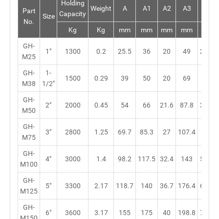
Holding
Weight
A
A1
A2
A3
B
Part
Capacity
Size
No.
Kg
Kg
mm
mm
mm
mm
mm
GH-
1"
1300
0.2
25.5
36
20
49
24.5
M25
GH-
1-
1500
0.29
39
50
20
69
31
M38
1/2"
GH-
2"
2000
0.45
54
66
21.6
87.8
31.3
M50
GH-
3"
2800
1.25
69.7
85.3
27
107.4
40
M75
GH-
4"
3000
1.4
98.2
117.5
32.4
143
51.5
M100
GH-
5"
3300
2.17
118.7
140
36.7
176.4
60.8
M125
GH-
6"
3600
3.17
155
175
40
198.8
72.3
M150