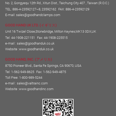
No. 2, Gongyequ 12th Rd., Xitun Dist., Taichung City 407 , Taiwan (R.O.C.)
TEL:
886-4-23592127~8, 23592162
FAX: 886-4-23592129
E-mail:
sales@goodhandclamps.com
GOOD HAND UK LTD. (イギリス)
Unit 16 Twizel Close,Stonebridge, Milton Keynes,MK13 0DX,UK
Tel: 44-1908-221151
Fax: 44-1908-225515
e-mail :
sales@goodhanduk.co.uk
Website :
www.goodhanduk.co.uk
GOOD HAND, INC. (アメリカ)
8750 Pioneer Blvd., Santa Fe Springs, CA 90670, USA
Tel: 1-562-949-8625
Fax: 1-562-949-4875
Toll Free: 1-800-989-5244
e-mail :
sales@valtrainc.com
Website :
www.goodhandinc.com