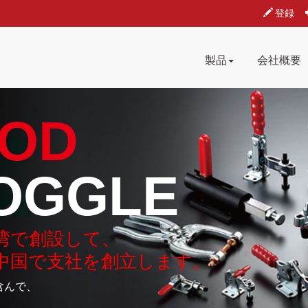
登録
製品
会社概要
OD
OGGLE
に台湾で創設して、
中国で支社を創立します。
含んで、