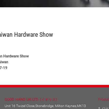
aiwan Hardware Show
an Hardware Show
aiwan
7-19
GOOD HAND UK LTD. (イギリス)
Produc
Unit 16 Twizel Close,Stonebridge, Milton Keynes,MK13
ハン