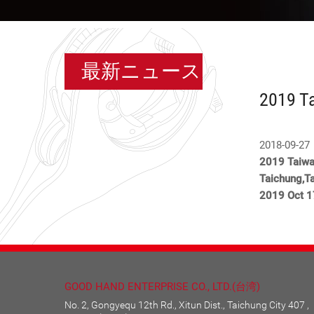
最新ニュース
2019 T
2018-09-27
2019 Taiw
Taichung,T
2019 Oct 1
GOOD HAND ENTERPRISE CO., LTD.(台湾)
No. 2, Gongyequ 12th Rd., Xitun Dist., Taichung City 407 ,