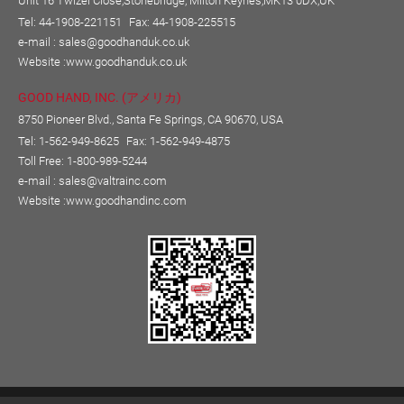
Unit 16 Twizel Close,Stonebridge, Milton Keynes,MK13 0DX,UK
Tel: 44-1908-221151
Fax: 44-1908-225515
e-mail :
sales@goodhanduk.co.uk
Website :
www.goodhanduk.co.uk
GOOD HAND, INC. (アメリカ)
8750 Pioneer Blvd., Santa Fe Springs, CA 90670, USA
Tel: 1-562-949-8625
Fax: 1-562-949-4875
Toll Free: 1-800-989-5244
e-mail :
sales@valtrainc.com
Website :
www.goodhandinc.com
Copyright © GOOD HAND ENTERPRISE CO., LTD.