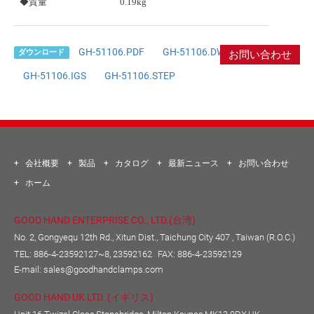
◆質量
0.19kg
GH-51106.PDF
GH-51106.DWG
ダウンロード
お問い合わせ
GH-51106.IGS
GH-51106.STEP
会社概要
製品
カタログ
最新ニュース
お問い合わせ
ホーム
GOOD HAND ENTERPRISE CO., LTD.(台湾)
No. 2, Gongyequ 12th Rd., Xitun Dist., Taichung City 407 , Taiwan (R.O.C.)
TEL:
886-4-23592127~8, 23592162
FAX: 886-4-23592129
E-mail:
sales@goodhandclamps.com
GOOD HAND UK LTD. (イギリス)